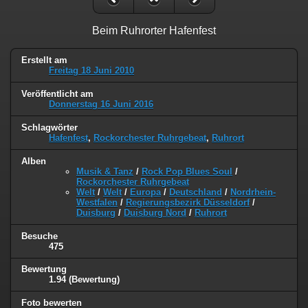
Beim Ruhrorter Hafenfest
Erstellt am
Freitag 18 Juni 2010
Veröffentlicht am
Donnerstag 16 Juni 2016
Schlagwörter
Hafenfest
,
Rockorchester Ruhrgebeat
,
Ruhrort
Alben
Musik & Tanz
/
Rock Pop Blues Soul
/
Rockorchester Ruhrgebeat
Welt
/
Welt
/
Europa
/
Deutschland
/
Nordrhein-
Westfalen
/
Regierungsbezirk Düsseldorf
/
Duisburg
/
Duisburg Nord
/
Ruhrort
Besuche
475
Bewertung
1.94
(Bewertung)
Foto bewerten