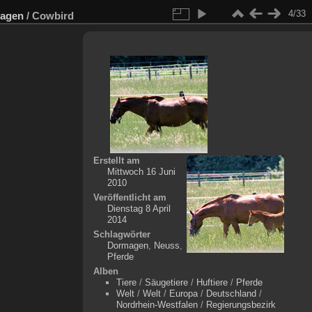
4/33
agen
/
Cowbird
Erstellt am
Mittwoch 16 Juni
2010
Veröffentlicht am
Dienstag 8 April
2014
Schlagwörter
Dormagen
,
Neuss
,
Pferde
Alben
Tiere
/
Säugetiere
/
Huftiere
/
Pferde
Welt
/
Welt
/
Europa
/
Deutschland
/
Nordrhein-Westfalen
/
Regierungsbezirk