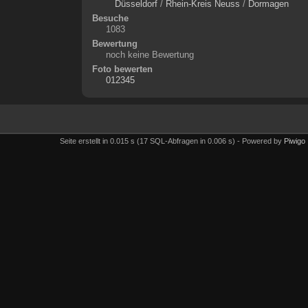
Düsseldorf
/
Rhein-Kreis Neuss
/
Dormagen
Besuche
1083
Bewertung
noch keine Bewertung
Foto bewerten
Seite erstellt in 0.015 s (17 SQL-Abfragen in 0.006 s) - Powered by
Piwigo