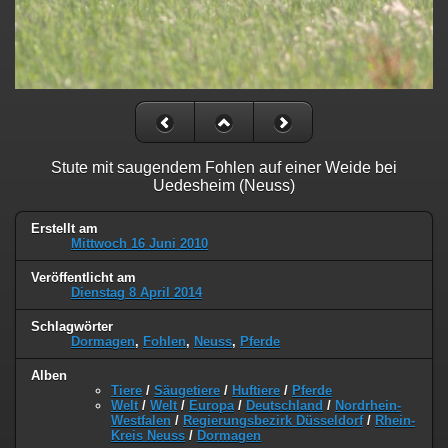
Stute mit saugendem Fohlen auf einer Weide bei
Uedesheim (Neuss)
Erstellt am
Mittwoch 16 Juni 2010
Veröffentlicht am
Dienstag 8 April 2014
Schlagwörter
Dormagen
,
Fohlen
,
Neuss
,
Pferde
Alben
Tiere
/
Säugetiere
/
Huftiere
/
Pferde
Welt
/
Welt
/
Europa
/
Deutschland
/
Nordrhein-
Westfalen
/
Regierungsbezirk Düsseldorf
/
Rhein-
Kreis Neuss
/
Dormagen