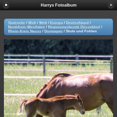
Harrys Fotoalbum
Startseite
/
Welt
/
Welt
/
Europa
/
Deutschland
/
Nordrhein-Westfalen
/
Regierungsbezirk Düsseldorf
/
Rhein-Kreis Neuss
/
Dormagen
/
Stute und Fohlen