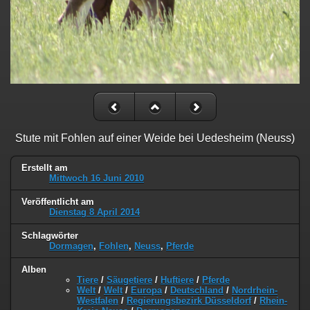
Stute mit Fohlen auf einer Weide bei Uedesheim (Neuss)
Erstellt am
Mittwoch 16 Juni 2010
Veröffentlicht am
Dienstag 8 April 2014
Schlagwörter
Dormagen
,
Fohlen
,
Neuss
,
Pferde
Alben
Tiere
/
Säugetiere
/
Huftiere
/
Pferde
Welt
/
Welt
/
Europa
/
Deutschland
/
Nordrhein-
Westfalen
/
Regierungsbezirk Düsseldorf
/
Rhein-