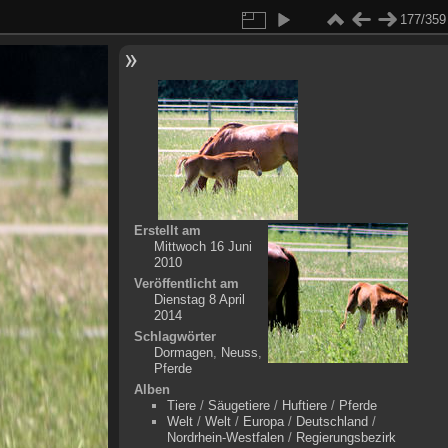
177/359
Erstellt am
Mittwoch 16 Juni
2010
Veröffentlicht am
Dienstag 8 April
2014
Schlagwörter
Dormagen
,
Neuss
,
Pferde
Alben
Tiere
/
Säugetiere
/
Huftiere
/
Pferde
Welt
/
Welt
/
Europa
/
Deutschland
/
Nordrhein-Westfalen
/
Regierungsbezirk