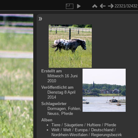
22321/32432
Erstellt am
Mittwoch 16 Juni
2010
Veröffentlicht am
Dienstag 8 April
2014
Schlagwörter
Dormagen
,
Fohlen
,
Neuss
,
Pferde
Alben
Tiere
/
Säugetiere
/
Huftiere
/
Pferde
Welt
/
Welt
/
Europa
/
Deutschland
/
Nordrhein-Westfalen
/
Regierungsbezirk