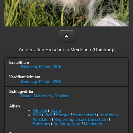
An der alten Emscher in Meiderich (Duisburg)
Erstellt am
Dienstag 15 Juni 2010
Veröffentlicht am
Dienstag 14 Juni 2016
Schlagwörter
Haare
,
Meiderich
,
Objekte
Alben
Objekte
/
Haare
Welt
/
Welt
/
Europa
/
Deutschland
/
Nordrhein-
Westfalen
/
Regierungsbezirk Düsseldorf
/
Duisburg
/
Duisburg Nord
/
Meiderich