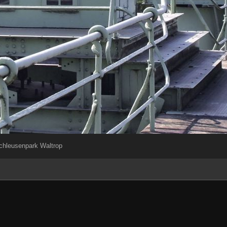
chleusenpark Waltrop