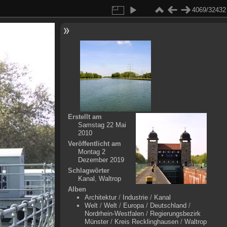
4069/32432
Erstellt am
Samstag 22 Mai
2010
Veröffentlicht am
Montag 2
Dezember 2019
Schlagwörter
Kanal
,
Waltrop
Alben
Architektur
/
Industrie
/
Kanal
Welt
/
Welt
/
Europa
/
Deutschland
/
Nordrhein-Westfalen
/
Regierungsbezirk
Münster
/
Kreis Recklinghausen
/
Waltrop