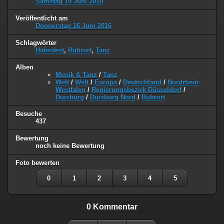
Samstag 19 Juni 2010
Veröffentlicht am
Donnerstag 16 Juni 2016
Schlagwörter
Hafenfest
,
Ruhrort
,
Tanz
Alben
Musik & Tanz
/
Tanz
Welt
/
Welt
/
Europa
/
Deutschland
/
Nordrhein-
Westfalen
/
Regierungsbezirk Düsseldorf
/
Duisburg
/
Duisburg Nord
/
Ruhrort
Besuche
437
Bewertung
noch keine Bewertung
Foto bewerten
0
1
2
3
4
5
0 Kommentar