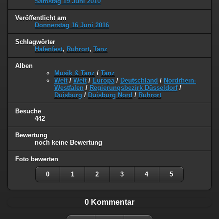
Samstag 19 Juni 2010
Veröffentlicht am
Donnerstag 16 Juni 2016
Schlagwörter
Hafenfest
,
Ruhrort
,
Tanz
Alben
Musik & Tanz
/
Tanz
Welt
/
Welt
/
Europa
/
Deutschland
/
Nordrhein-
Westfalen
/
Regierungsbezirk Düsseldorf
/
Duisburg
/
Duisburg Nord
/
Ruhrort
Besuche
442
Bewertung
noch keine Bewertung
Foto bewerten
0
1
2
3
4
5
0 Kommentar