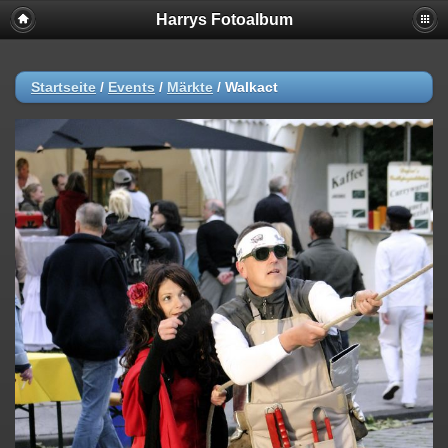
Harrys Fotoalbum
Startseite
/
Events
/
Märkte
/
Walkact