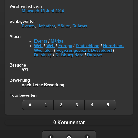
Veröffentlicht am
Mittwoch 15 Juni 2016
Schlagwörter
Events
,
Hafenfest
,
Märkte
,
Ruhrort
Alben
Events
/
Märkte
Welt
/
Welt
/
Europa
/
Deutschland
/
Nordrhein-
Westfalen
/
Regierungsbezirk Düsseldorf
/
Duisburg
/
Duisburg Nord
/
Ruhrort
Besuche
531
Bewertung
noch keine Bewertung
Foto bewerten
0
1
2
3
4
5
0 Kommentar