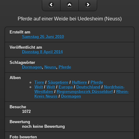
Pferde auf einer Weide bei Uedesheim (Neuss)
Erstellt am
Samstag 26 Juni 2010
Veröffentlicht am
Dienstag 8 April 2014
Schlagwörter
Dormagen
,
Neuss
,
Pferde
Alben
Tiere
/
Säugetiere
/
Huftiere
/
Pferde
Welt
/
Welt
/
Europa
/
Deutschland
/
Nordrhein-
Westfalen
/
Regierungsbezirk Düsseldorf
/
Rhein-
Kreis Neuss
/
Dormagen
Besuche
1072
Bewertung
noch keine Bewertung
Foto bewerten