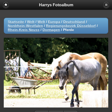
Harrys Fotoalbum
Startseite
/
Welt
/
Welt
/
Europa
/
Deutschland
/
Nordrhein-Westfalen
/
Regierungsbezirk Düsseldorf
/
Rhein-Kreis Neuss
/
Dormagen
/
Pferde