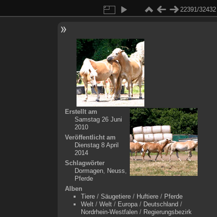
22391/32432
Erstellt am
Samstag 26 Juni
2010
Veröffentlicht am
Dienstag 8 April
2014
Schlagwörter
Dormagen
,
Neuss
,
Pferde
Alben
Tiere
/
Säugetiere
/
Huftiere
/
Pferde
Welt
/
Welt
/
Europa
/
Deutschland
/
Nordrhein-Westfalen
/
Regierungsbezirk