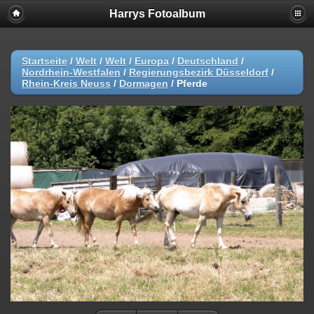
Harrys Fotoalbum
Startseite
/
Welt
/
Welt
/
Europa
/
Deutschland
/
Nordrhein-Westfalen
/
Regierungsbezirk Düsseldorf
/
Rhein-Kreis Neuss
/
Dormagen
/
Pferde