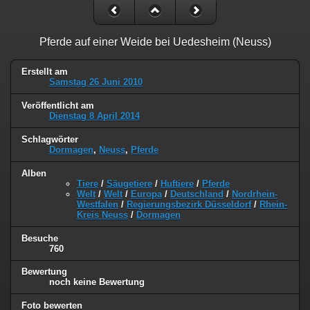
Pferde auf einer Weide bei Uedesheim (Neuss)
Erstellt am
Samstag 26 Juni 2010
Veröffentlicht am
Dienstag 8 April 2014
Schlagwörter
Dormagen
,
Neuss
,
Pferde
Alben
Tiere
/
Säugetiere
/
Huftiere
/
Pferde
Welt
/
Welt
/
Europa
/
Deutschland
/
Nordrhein-
Westfalen
/
Regierungsbezirk Düsseldorf
/
Rhein-
Kreis Neuss
/
Dormagen
Besuche
760
Bewertung
noch keine Bewertung
Foto bewerten