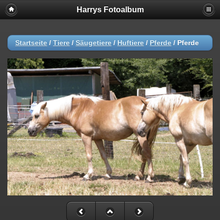
Harrys Fotoalbum
Startseite
/
Tiere
/
Säugetiere
/
Huftiere
/
Pferde
/
Pferde