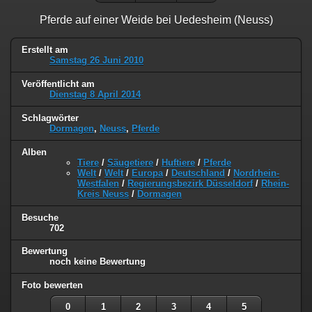
Pferde auf einer Weide bei Uedesheim (Neuss)
Erstellt am
Samstag 26 Juni 2010
Veröffentlicht am
Dienstag 8 April 2014
Schlagwörter
Dormagen
,
Neuss
,
Pferde
Alben
Tiere
/
Säugetiere
/
Huftiere
/
Pferde
Welt
/
Welt
/
Europa
/
Deutschland
/
Nordrhein-
Westfalen
/
Regierungsbezirk Düsseldorf
/
Rhein-
Kreis Neuss
/
Dormagen
Besuche
702
Bewertung
noch keine Bewertung
Foto bewerten
0
1
2
3
4
5