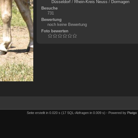
Düsseldorf
/
Rhein-Kreis Neuss
/
Dormagen
Besuche
731
Bewertung
noch keine Bewertung
Foto bewerten
Seite erstellt in 0.020 s (17 SQL-Abfragen in 0.009 s) - Powered by
Piwigo