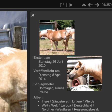
191/359
Erstellt am
Samstag 26 Juni
2010
Veröffentlicht am
Dienstag 8 April
2014
Schlagwörter
Dormagen
,
Neuss
,
Pferde
Alben
Tiere
/
Säugetiere
/
Huftiere
/
Pferde
Welt
/
Welt
/
Europa
/
Deutschland
/
Nordrhein-Westfalen
/
Regierungsbezirk