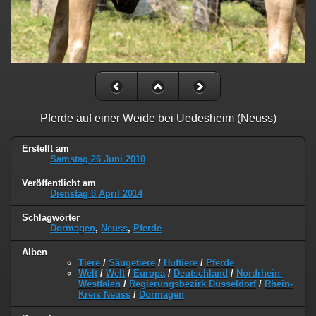
Pferde auf einer Weide bei Uedesheim (Neuss)
Erstellt am
Samstag 26 Juni 2010
Veröffentlicht am
Dienstag 8 April 2014
Schlagwörter
Dormagen
,
Neuss
,
Pferde
Alben
Tiere
/
Säugetiere
/
Huftiere
/
Pferde
Welt
/
Welt
/
Europa
/
Deutschland
/
Nordrhein-
Westfalen
/
Regierungsbezirk Düsseldorf
/
Rhein-
Kreis Neuss
/
Dormagen