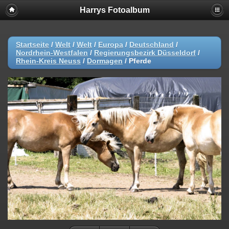
Harrys Fotoalbum
Startseite
/
Welt
/
Welt
/
Europa
/
Deutschland
/
Nordrhein-Westfalen
/
Regierungsbezirk Düsseldorf
/
Rhein-Kreis Neuss
/
Dormagen
/
Pferde