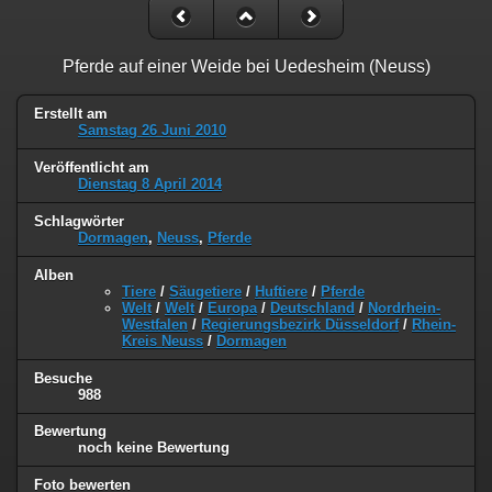
Pferde auf einer Weide bei Uedesheim (Neuss)
Erstellt am
Samstag 26 Juni 2010
Veröffentlicht am
Dienstag 8 April 2014
Schlagwörter
Dormagen
,
Neuss
,
Pferde
Alben
Tiere
/
Säugetiere
/
Huftiere
/
Pferde
Welt
/
Welt
/
Europa
/
Deutschland
/
Nordrhein-
Westfalen
/
Regierungsbezirk Düsseldorf
/
Rhein-
Kreis Neuss
/
Dormagen
Besuche
988
Bewertung
noch keine Bewertung
Foto bewerten