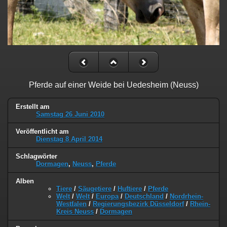
Pferde auf einer Weide bei Uedesheim (Neuss)
Erstellt am
Samstag 26 Juni 2010
Veröffentlicht am
Dienstag 8 April 2014
Schlagwörter
Dormagen
,
Neuss
,
Pferde
Alben
Tiere
/
Säugetiere
/
Huftiere
/
Pferde
Welt
/
Welt
/
Europa
/
Deutschland
/
Nordrhein-
Westfalen
/
Regierungsbezirk Düsseldorf
/
Rhein-
Kreis Neuss
/
Dormagen