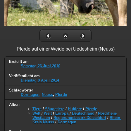
Pferde auf einer Weide bei Uedesheim (Neuss)
Erstellt am
Samstag 26 Juni 2010
Veröffentlicht am
Dienstag 8 April 2014
Schlagwörter
Dormagen
,
Neuss
,
Pferde
Alben
Tiere
/
Säugetiere
/
Huftiere
/
Pferde
Welt
/
Welt
/
Europa
/
Deutschland
/
Nordrhein-
Westfalen
/
Regierungsbezirk Düsseldorf
/
Rhein-
Kreis Neuss
/
Dormagen