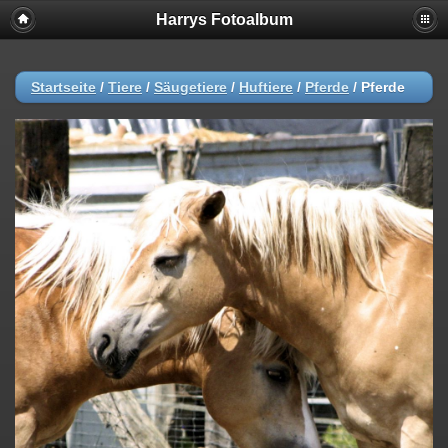
Harrys Fotoalbum
Startseite
/
Tiere
/
Säugetiere
/
Huftiere
/
Pferde
/
Pferde