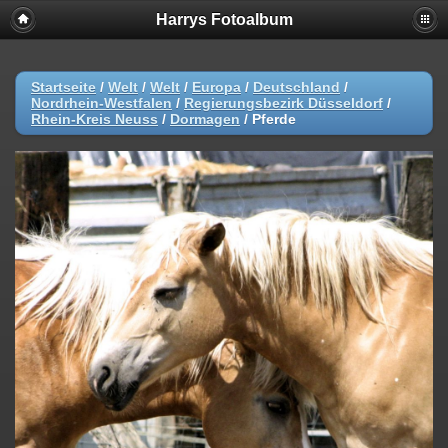
Harrys Fotoalbum
Startseite
/
Welt
/
Welt
/
Europa
/
Deutschland
/
Nordrhein-Westfalen
/
Regierungsbezirk Düsseldorf
/
Rhein-Kreis Neuss
/
Dormagen
/
Pferde