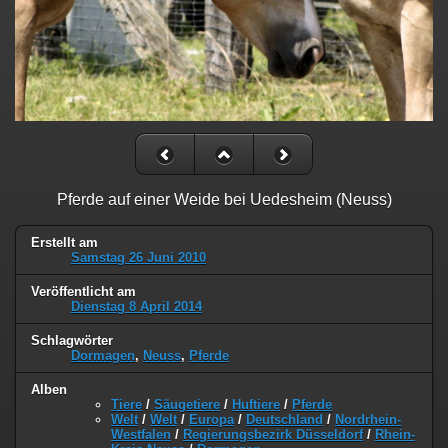
Pferde auf einer Weide bei Uedesheim (Neuss)
Erstellt am
Samstag 26 Juni 2010
Veröffentlicht am
Dienstag 8 April 2014
Schlagwörter
Dormagen
,
Neuss
,
Pferde
Alben
Tiere
/
Säugetiere
/
Huftiere
/
Pferde
Welt
/
Welt
/
Europa
/
Deutschland
/
Nordrhein-
Westfalen
/
Regierungsbezirk Düsseldorf
/
Rhein-