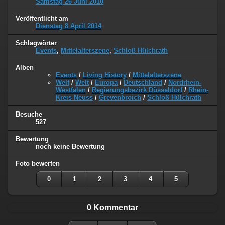
Samstag 26 Juni 2010
Veröffentlicht am
Dienstag 8 April 2014
Schlagwörter
Events
,
Mittelalterszene
,
Schloß Hülchrath
Alben
Events
/
Living History
/
Mittelalterszene
Welt
/
Welt
/
Europa
/
Deutschland
/
Nordrhein-
Westfalen
/
Regierungsbezirk Düsseldorf
/
Rhein-
Kreis Neuss
/
Grevenbroich
/
Schloß Hülchrath
Besuche
527
Bewertung
noch keine Bewertung
Foto bewerten
0
1
2
3
4
5
0 Kommentar