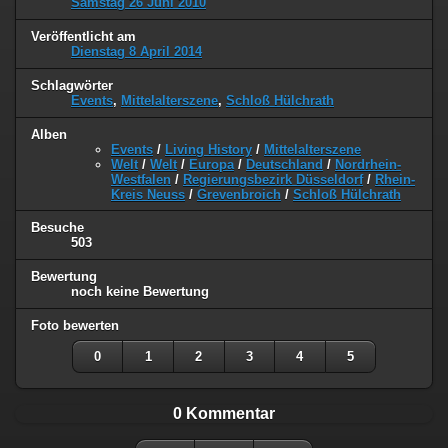
Samstag 26 Juni 2010
Veröffentlicht am
Dienstag 8 April 2014
Schlagwörter
Events
,
Mittelalterszene
,
Schloß Hülchrath
Alben
Events
/
Living History
/
Mittelalterszene
Welt
/
Welt
/
Europa
/
Deutschland
/
Nordrhein-
Westfalen
/
Regierungsbezirk Düsseldorf
/
Rhein-
Kreis Neuss
/
Grevenbroich
/
Schloß Hülchrath
Besuche
503
Bewertung
noch keine Bewertung
Foto bewerten
0
1
2
3
4
5
0 Kommentar