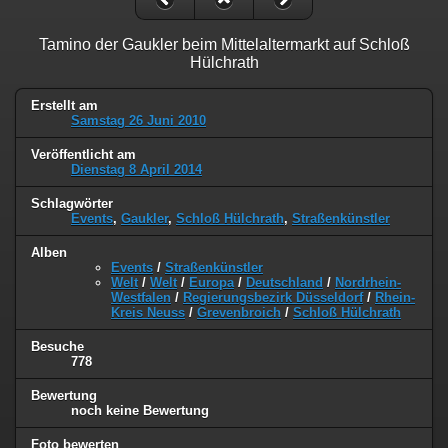
Tamino der Gaukler beim Mittelaltermarkt auf Schloß
Hülchrath
Erstellt am
Samstag 26 Juni 2010
Veröffentlicht am
Dienstag 8 April 2014
Schlagwörter
Events
,
Gaukler
,
Schloß Hülchrath
,
Straßenkünstler
Alben
Events
/
Straßenkünstler
Welt
/
Welt
/
Europa
/
Deutschland
/
Nordrhein-
Westfalen
/
Regierungsbezirk Düsseldorf
/
Rhein-
Kreis Neuss
/
Grevenbroich
/
Schloß Hülchrath
Besuche
778
Bewertung
noch keine Bewertung
Foto bewerten