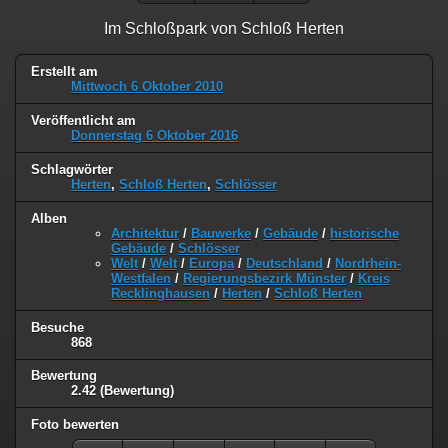
Im Schloßpark von Schloß Herten
Erstellt am
Mittwoch 6 Oktober 2010
Veröffentlicht am
Donnerstag 6 Oktober 2016
Schlagwörter
Herten
,
Schloß Herten
,
Schlösser
Alben
Architektur
/
Bauwerke
/
Gebäude
/
historische
Gebäude
/
Schlösser
Welt
/
Welt
/
Europa
/
Deutschland
/
Nordrhein-
Westfalen
/
Regierungsbezirk Münster
/
Kreis
Recklinghausen
/
Herten
/
Schloß Herten
Besuche
868
Bewertung
2.42
(Bewertung)
Foto bewerten