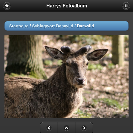
Harrys Fotoalbum
Startseite
/
Schlagwort
Damwild
/
Damwild