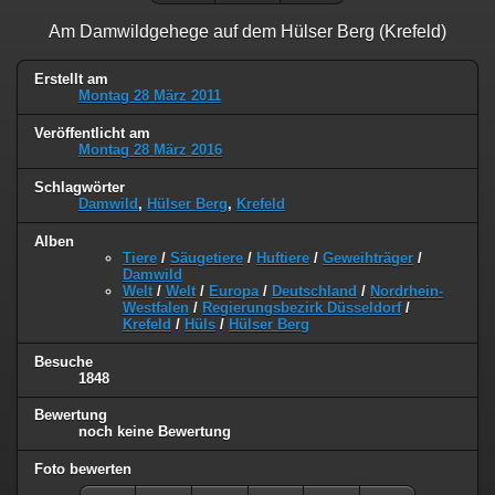
Am Damwildgehege auf dem Hülser Berg (Krefeld)
Erstellt am
Montag 28 März 2011
Veröffentlicht am
Montag 28 März 2016
Schlagwörter
Damwild
,
Hülser Berg
,
Krefeld
Alben
Tiere
/
Säugetiere
/
Huftiere
/
Geweihträger
/
Damwild
Welt
/
Welt
/
Europa
/
Deutschland
/
Nordrhein-
Westfalen
/
Regierungsbezirk Düsseldorf
/
Krefeld
/
Hüls
/
Hülser Berg
Besuche
1848
Bewertung
noch keine Bewertung
Foto bewerten