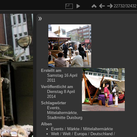
22732/32432
Erstellt am
Samstag 16 April
2011
Veröffentlicht am
Dienstag 8 April
2014
Schlagwörter
Events
,
Mittelaltermärkte
,
Stadtmitte Duisburg
Alben
Events
/
Märkte
/
Mittelaltermärkte
Welt
/
Welt
/
Europa
/
Deutschland
/