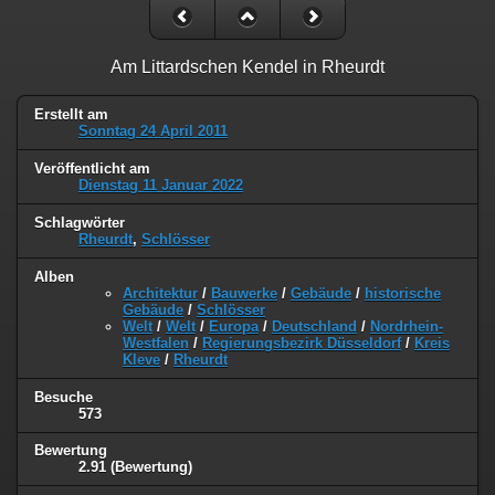
Am Littardschen Kendel in Rheurdt
Erstellt am
Sonntag 24 April 2011
Veröffentlicht am
Dienstag 11 Januar 2022
Schlagwörter
Rheurdt
,
Schlösser
Alben
Architektur
/
Bauwerke
/
Gebäude
/
historische
Gebäude
/
Schlösser
Welt
/
Welt
/
Europa
/
Deutschland
/
Nordrhein-
Westfalen
/
Regierungsbezirk Düsseldorf
/
Kreis
Kleve
/
Rheurdt
Besuche
573
Bewertung
2.91
(Bewertung)