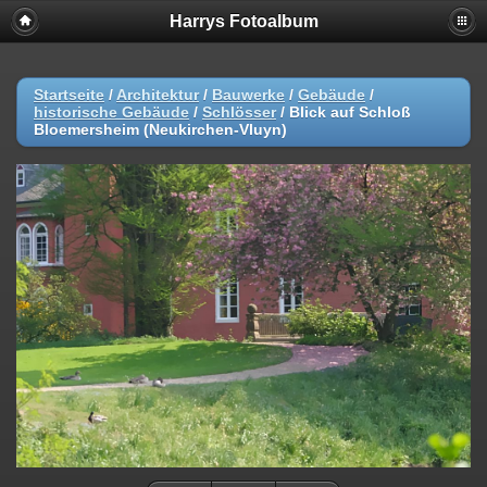
Harrys Fotoalbum
Startseite
/
Architektur
/
Bauwerke
/
Gebäude
/
historische Gebäude
/
Schlösser
/
Blick auf Schloß
Bloemersheim (Neukirchen-Vluyn)