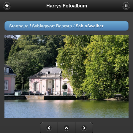
Harrys Fotoalbum
Startseite
/
Schlagwort
Benrath
/
Schloßweiher