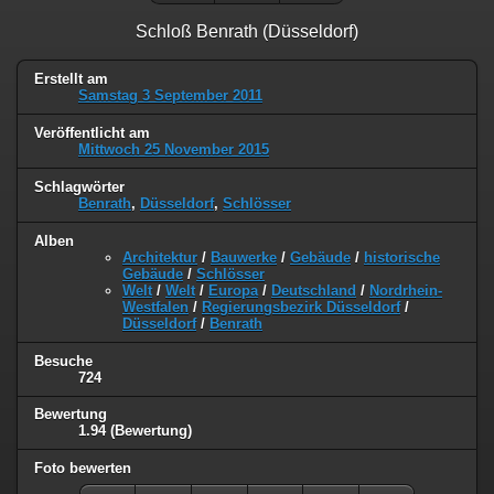
Schloß Benrath (Düsseldorf)
Erstellt am
Samstag 3 September 2011
Veröffentlicht am
Mittwoch 25 November 2015
Schlagwörter
Benrath
,
Düsseldorf
,
Schlösser
Alben
Architektur
/
Bauwerke
/
Gebäude
/
historische
Gebäude
/
Schlösser
Welt
/
Welt
/
Europa
/
Deutschland
/
Nordrhein-
Westfalen
/
Regierungsbezirk Düsseldorf
/
Düsseldorf
/
Benrath
Besuche
724
Bewertung
1.94
(Bewertung)
Foto bewerten