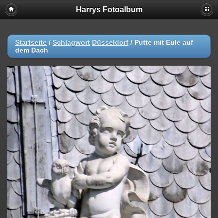
Harrys Fotoalbum
Startseite
/
Schlagwort
Düsseldorf
/
Putte mit Eule auf
dem Dach