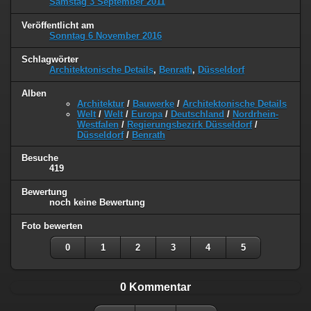
Samstag 3 September 2011
Veröffentlicht am
Sonntag 6 November 2016
Schlagwörter
Architektonische Details
,
Benrath
,
Düsseldorf
Alben
Architektur
/
Bauwerke
/
Architektonische Details
Welt
/
Welt
/
Europa
/
Deutschland
/
Nordrhein-
Westfalen
/
Regierungsbezirk Düsseldorf
/
Düsseldorf
/
Benrath
Besuche
419
Bewertung
noch keine Bewertung
Foto bewerten
0
1
2
3
4
5
0 Kommentar