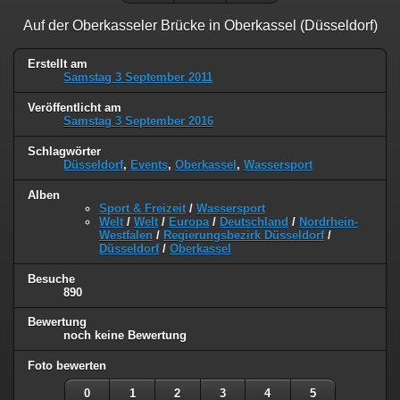
Auf der Oberkasseler Brücke in Oberkassel (Düsseldorf)
Erstellt am
Samstag 3 September 2011
Veröffentlicht am
Samstag 3 September 2016
Schlagwörter
Düsseldorf
,
Events
,
Oberkassel
,
Wassersport
Alben
Sport & Freizeit
/
Wassersport
Welt
/
Welt
/
Europa
/
Deutschland
/
Nordrhein-
Westfalen
/
Regierungsbezirk Düsseldorf
/
Düsseldorf
/
Oberkassel
Besuche
890
Bewertung
noch keine Bewertung
Foto bewerten
0
1
2
3
4
5