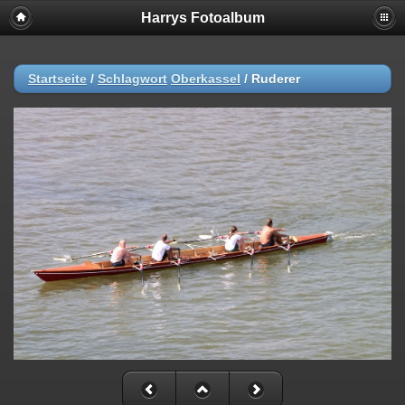
Harrys Fotoalbum
Startseite
/
Schlagwort
Oberkassel
/
Ruderer