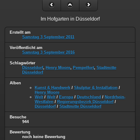
Im Hofgarten in Düsseldorf
Erstellt am
Samstag 3 September 2011
Veröffentlicht am
Samstag 3 September 2016
Schlagwörter
Düsseldorf
,
Henry Moore
,
Pempelfort
,
Stadtmitte
Düsseldorf
Alben
Kunst & Handwerk
/
Skulptur & Installation
/
Henry Moore
Welt
/
Welt
/
Europa
/
Deutschland
/
Nordrhein-
Westfalen
/
Regierungsbezirk Düsseldorf
/
Düsseldorf
/
Stadtmitte Düsseldorf
Besuche
944
Bewertung
noch keine Bewertung