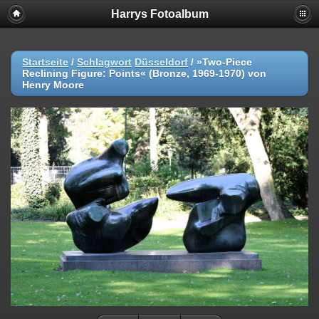
Harrys Fotoalbum
Startseite
/
Schlagwort
Düsseldorf
/
»Two-Piece
Reclining Figure: Points« (Bronze, 1969-1970) von
Henry Moore