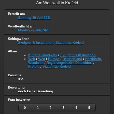
Am Westwall in Krefeld
Erstellt am
Sonntag 10 Juli 2011
Veröffentlicht am
Montag 27 Juli 2020
Schlagwörter
Skulptur & Installation
,
Stadtmitte Krefeld
Alben
Kunst & Handwerk
/
Skulptur & Installation
Welt
/
Welt
/
Europa
/
Deutschland
/
Nordrhein-
Westfalen
/
Regierungsbezirk Düsseldorf
/
Krefeld
/
Stadtmitte Krefeld
Besuche
435
Bewertung
noch keine Bewertung
Foto bewerten
0
1
2
3
4
5