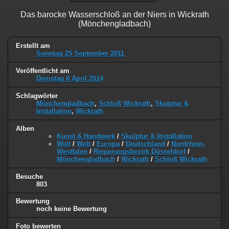
Das barocke Wasserschloß an der Niers in Wickrath
(Mönchengladbach)
Erstellt am
Sonntag 25 September 2011
Veröffentlicht am
Dienstag 8 April 2014
Schlagwörter
Mönchengladbach
,
Schloß Wickrath
,
Skulptur &
Installation
,
Wickrath
Alben
Kunst & Handwerk
/
Skulptur & Installation
Welt
/
Welt
/
Europa
/
Deutschland
/
Nordrhein-
Westfalen
/
Regierungsbezirk Düsseldorf
/
Mönchengladbach
/
Wickrath
/
Schloß Wickrath
Besuche
803
Bewertung
noch keine Bewertung
Foto bewerten