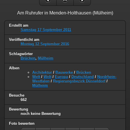
Am Ruhrufer in Menden-Holthausen (Mülheim)
Erstellt am
Samstag 17 September 2011
Veröffentlicht am
Montag 12 September 2016
Schlagwörter
Brücken
,
Mülheim
Alben
Architektur
/
Bauwerke
/
Brücken
Welt
/
Welt
/
Europa
/
Deutschland
/
Nordrhein-
Westfalen
/
Regierungsbezirk Düsseldorf
/
Mülheim
Besuche
662
Bewertung
noch keine Bewertung
Foto bewerten