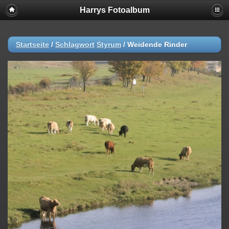
Harrys Fotoalbum
Startseite
/
Schlagwort
Styrum
/
Weidende Rinder