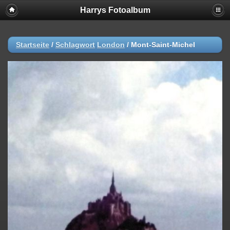
Harrys Fotoalbum
Startseite
/
Schlagwort
London
/
Mont-Saint-Michel