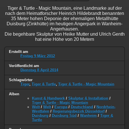
Tiger & Turtle - Magic Mountain, eine Landmarke auf der
nach dem Heimatforscher Heinrich Hildebrandt benannten
35 Meter hohen Deponie der ehemaligen Metallhütte
Duisburg (Zinkhütte) im heutigen Angerpark in Wanheim-
Angerhausen.
Die begehbare Skulptur von Heike Mutter und Ulrich Genth
hat eine Höhe von 20 Metern
Erstellt am
Freitag 9 März 2012
Veröffentlicht am
Dienstag 8 April 2014
Schlagwörter
Tiger
,
Tiger & Turtle
,
Tiger & Turtle - Magic Mountain
Alben
Kunst & Handwerk
/
Skulptur & Installation
/
Tiger & Turtle - Magic Mountain
Welt
/
Welt
/
Europa
/
Deutschland
/
Nordrhein-
Westfalen
/
Regierungsbezirk Düsseldorf
/
Duisburg
/
Duisburg Süd
/
Wanheim
/
Tiger &
Turtle