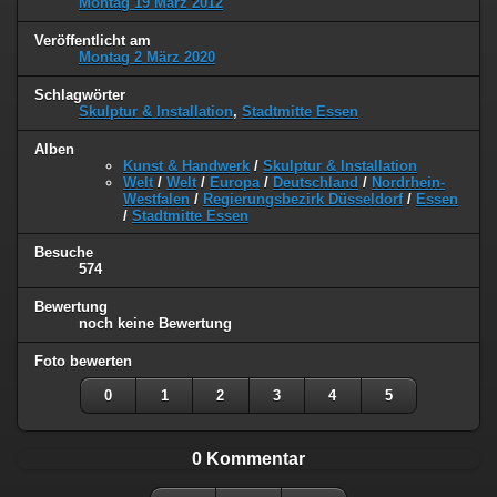
Montag 19 März 2012
Veröffentlicht am
Montag 2 März 2020
Schlagwörter
Skulptur & Installation
,
Stadtmitte Essen
Alben
Kunst & Handwerk
/
Skulptur & Installation
Welt
/
Welt
/
Europa
/
Deutschland
/
Nordrhein-
Westfalen
/
Regierungsbezirk Düsseldorf
/
Essen
/
Stadtmitte Essen
Besuche
574
Bewertung
noch keine Bewertung
Foto bewerten
0
1
2
3
4
5
0 Kommentar