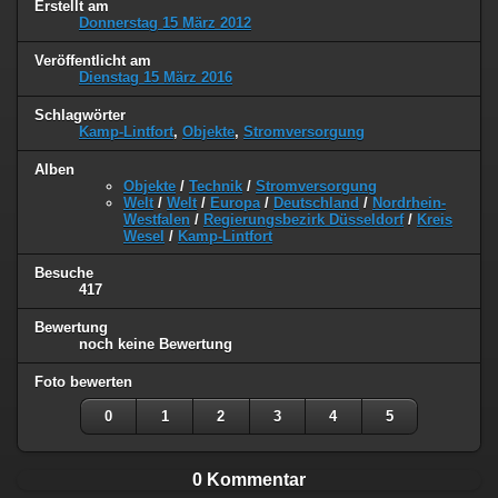
Erstellt am
Donnerstag 15 März 2012
Veröffentlicht am
Dienstag 15 März 2016
Schlagwörter
Kamp-Lintfort
,
Objekte
,
Stromversorgung
Alben
Objekte
/
Technik
/
Stromversorgung
Welt
/
Welt
/
Europa
/
Deutschland
/
Nordrhein-
Westfalen
/
Regierungsbezirk Düsseldorf
/
Kreis
Wesel
/
Kamp-Lintfort
Besuche
417
Bewertung
noch keine Bewertung
Foto bewerten
0
1
2
3
4
5
0 Kommentar