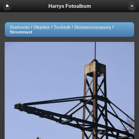
Harrys Fotoalbum
Startseite
/
Objekte
/
Technik
/
Stromversorgung
/
Strommast