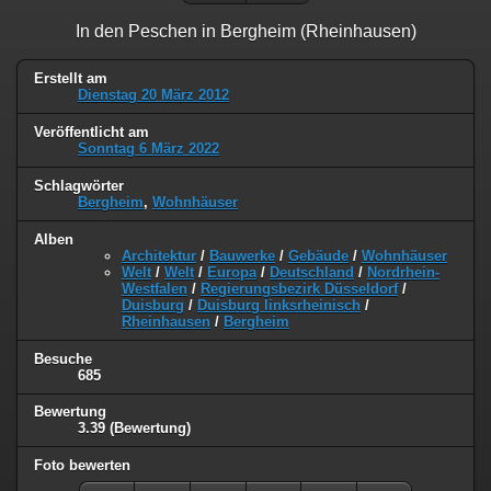
In den Peschen in Bergheim (Rheinhausen)
Erstellt am
Dienstag 20 März 2012
Veröffentlicht am
Sonntag 6 März 2022
Schlagwörter
Bergheim
,
Wohnhäuser
Alben
Architektur
/
Bauwerke
/
Gebäude
/
Wohnhäuser
Welt
/
Welt
/
Europa
/
Deutschland
/
Nordrhein-
Westfalen
/
Regierungsbezirk Düsseldorf
/
Duisburg
/
Duisburg linksrheinisch
/
Rheinhausen
/
Bergheim
Besuche
685
Bewertung
3.39
(Bewertung)
Foto bewerten