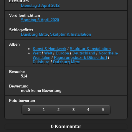
Erstellt am
Dienstag 3 April 2012
Veröffentlicht am
Sonntag 5 April 2020
Schlagwörter
Duisburg Mitte
,
Skulptur & Installation
Alben
Kunst & Handwerk
/
Skulptur & Installation
Welt
/
Welt
/
Europa
/
Deutschland
/
Nordrhein-
Westfalen
/
Regierungsbezirk Düsseldorf
/
Duisburg
/
Duisburg Mitte
Besuche
514
Bewertung
noch keine Bewertung
Foto bewerten
0
1
2
3
4
5
0 Kommentar