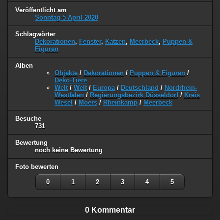
Veröffentlicht am
Sonntag 5 April 2020
Schlagwörter
Dekorationen
,
Fenster
,
Katzen
,
Meerbeck
,
Puppen &
Figuren
Alben
Objekte
/
Dekorationen
/
Puppen & Figuren
/
Deko-Tiere
Welt
/
Welt
/
Europa
/
Deutschland
/
Nordrhein-
Westfalen
/
Regierungsbezirk Düsseldorf
/
Kreis
Wesel
/
Moers
/
Rheinkamp
/
Meerbeck
Besuche
731
Bewertung
noch keine Bewertung
Foto bewerten
0
1
2
3
4
5
0 Kommentar