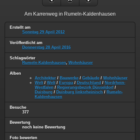
Am Karrenweg in Rumeln-Kaldenhausen
Erstellt am
Sonntag 29 April 2012
Veröffentlicht am
Donnerstag 28 April 2016
Schlagwörter
Rumeln-Kaldenhausen
,
Wohnhäuser
Alben
Architektur
/
Bauwerke
/
Gebäude
/
Wohnhäuser
Welt
/
Welt
/
Europa
/
Deutschland
/
Nordrhein-
Westfalen
/
Regierungsbezirk Düsseldorf
/
Duisburg
/
Duisburg linksrheinisch
/
Rumeln-
Kaldenhausen
Besuche
377
Bewertung
noch keine Bewertung
Foto bewerten