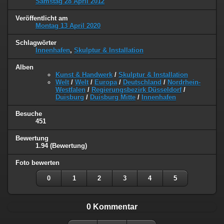
Samstag 28 April 2012
Veröffentlicht am
Montag 13 April 2020
Schlagwörter
Innenhafen
,
Skulptur & Installation
Alben
Kunst & Handwerk
/
Skulptur & Installation
Welt
/
Welt
/
Europa
/
Deutschland
/
Nordrhein-
Westfalen
/
Regierungsbezirk Düsseldorf
/
Duisburg
/
Duisburg Mitte
/
Innenhafen
Besuche
451
Bewertung
1.94
(Bewertung)
Foto bewerten
0
1
2
3
4
5
0 Kommentar