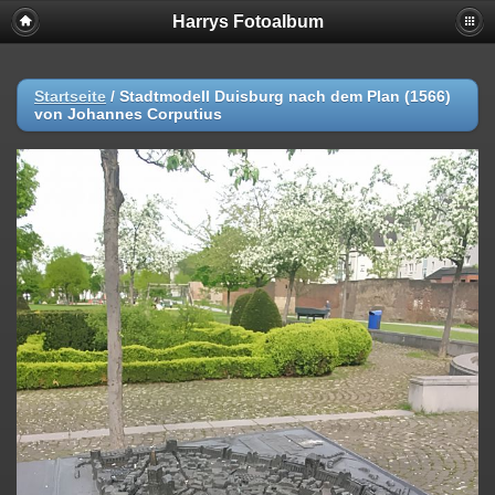
Harrys Fotoalbum
Startseite
/
Stadtmodell Duisburg nach dem Plan (1566)
von Johannes Corputius