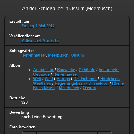
An der Schloßallee in Ossum (Meerbusch)
Erstellt am
Freitag 4 Mai 2012
Veröffentlicht am
Mittwoch 4 Mai 2016
Schlagwörter
Herrenhäuser
,
Meerbusch
,
Ossum
Alben
Architektur
/
Bauwerke
/
Gebäude
/
historische
Gebäude
/
Herrenhäuser
Welt
/
Welt
/
Europa
/
Deutschland
/
Nordrhein-
Westfalen
/
Regierungsbezirk Düsseldorf
/
Rhein-
Kreis Neuss
/
Meerbusch
/
Ossum
Besuche
923
Bewertung
noch keine Bewertung
Foto bewerten