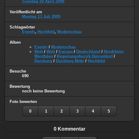
Sonntag 20 April 2008
Veröffentlicht am
Montag 13 Juli 2009
Schlagwörter
Events
,
Hochfeld
,
Modenschau
Alben
Events
/
Modenschau
Welt
/
Welt
/
Europa
/
Deutschland
/
Nordrhein-
Westfalen
/
Regierungsbezirk Düsseldorf
/
Duisburg
/
Duisburg Mitte
/
Hochfeld
Besuche
690
Bewertung
noch keine Bewertung
Foto bewerten
0
1
2
3
4
5
0 Kommentar