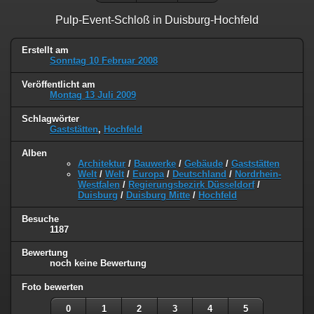
Pulp-Event-Schloß in Duisburg-Hochfeld
Erstellt am
Sonntag 10 Februar 2008
Veröffentlicht am
Montag 13 Juli 2009
Schlagwörter
Gaststätten
,
Hochfeld
Alben
Architektur
/
Bauwerke
/
Gebäude
/
Gaststätten
Welt
/
Welt
/
Europa
/
Deutschland
/
Nordrhein-
Westfalen
/
Regierungsbezirk Düsseldorf
/
Duisburg
/
Duisburg Mitte
/
Hochfeld
Besuche
1187
Bewertung
noch keine Bewertung
Foto bewerten
0
1
2
3
4
5