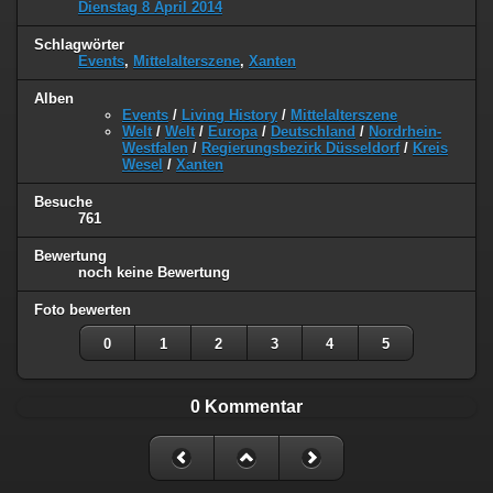
Dienstag 8 April 2014
Schlagwörter
Events
,
Mittelalterszene
,
Xanten
Alben
Events
/
Living History
/
Mittelalterszene
Welt
/
Welt
/
Europa
/
Deutschland
/
Nordrhein-
Westfalen
/
Regierungsbezirk Düsseldorf
/
Kreis
Wesel
/
Xanten
Besuche
761
Bewertung
noch keine Bewertung
Foto bewerten
0
1
2
3
4
5
0 Kommentar