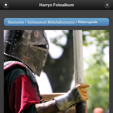
Harrys Fotoalbum
Startseite
/
Schlagwort
Mittelalterszene
/
Ritterspiele