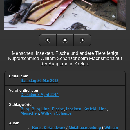
Menschen, Insekten, Fische und andere Tiere fertigt
Kupferschmied William Schanzer beim Flachsmarkt auf
der Burg Linn in Krefeld
Erstellt am
Samstag 26 Mai 2012
Veröffentlicht am
Dienstag 8 April 2014
Schlagwörter
Burg
,
Burg Linn
,
Fische
,
Insekten
,
Krefeld
,
Linn
,
Menschen
,
William Schanzer
Alben
Kunst & Handwerk
/
Metallbearbeitung
/
William